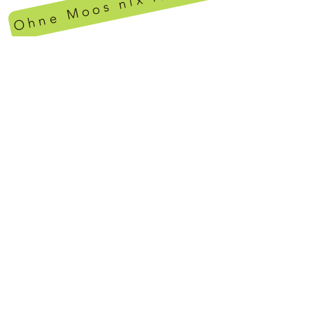
Ohne Moos nix los
creative
Objektbegrünung für
Innenräume
Cornelia Varchmin
Richard-Wagner-Str. 4
33602 Bielefeld